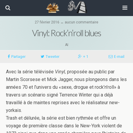
27 février 2016 ↔ aucun commentaire
Vinyl: Rock’n’roll blues
AI
Partager
Tweeter
+ 1
E-mail
Avec la série télévisée
Vinyl,
proposée au public par
Martin Scorsese et Mick Jagger, nous plongeons dans les
années 70 et l’univers du «sexe, drogue et rock’n’roll» à
travers un scénario signé Terrence Winter qui a déjà
travaillé à de maintes reprises avec le réalisateur new-
yorkais.
Trash et délurée, la série est bien rythmée et offre un
voyage de première classe dans le New-York violent de