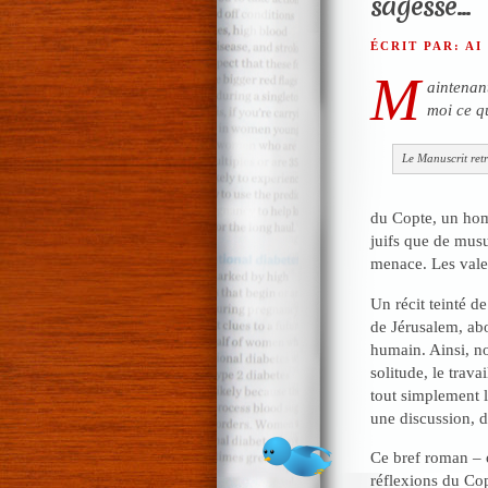
sagesse…
ÉCRIT PAR: AI
M
aintenant
moi ce qu
Le Manuscrit ret
du Copte, un hom
juifs que de musu
menace. Les valeu
Un récit teinté de
de Jérusalem, abo
humain. Ainsi, no
solitude, le trava
tout simplement l
une discussion, d
Ce bref roman – ou
réflexions du Cop