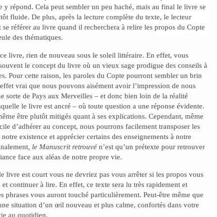
e y répond. Cela peut sembler un peu haché, mais au final le livre se
tôt fluide. De plus, après la lecture complète du texte, le lecteur
 se référer au livre quand il recherchera à relire les propos du Copte
eule des thématiques.
 livre, rien de nouveau sous le soleil littéraire. En effet, vous
souvent le concept du livre où un vieux sage prodigue des conseils à
s. Pour cette raison, les paroles du Copte pourront sembler un brin
n effet vrai que nous pouvons aisément avoir l’impression de nous
e sorte de Pays aux Merveilles – et donc bien loin de la réalité
aquelle le livre est ancré – où toute question a une réponse évidente.
ême être plutôt mitigés quant à ses explications. Cependant, même
fficile d’adhérer au concept, nous pourrons facilement transposer les
à notre existence et apprécier certains des enseignements à notre
Finalement
, le Manuscrit retrouvé
n’est qu’un prétexte pour retrouver
iance face aux aléas de notre propre vie.
e livre est court vous ne devriez pas vous arrêter si les propos vous
et continuer à lire. En effet, ce texte sera lu très rapidement et
es phrases vous auront touché particulièrement. Peut-être même que
ne situation d’un œil nouveau et plus calme, confortés dans votre
vie au quotidien.