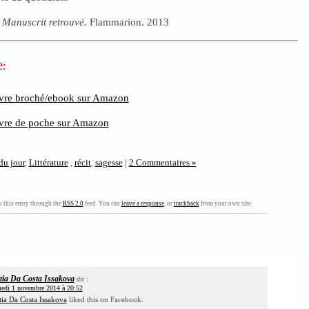
 Manuscrit retrouvé.
Flammarion. 2013
e:
livre broché/ebook sur Amazon
livre de poche sur Amazon
du jour
,
Littérature
,
récit
,
sagesse
|
2 Commentaires »
 this entry through the
RSS 2.0
feed. You can
leave a response
, or
trackback
from your own site.
tia Da Costa Issakova
dit :
edi 1 novembre 2014 à 20:52
ia Da Costa Issakova
liked this on Facebook.