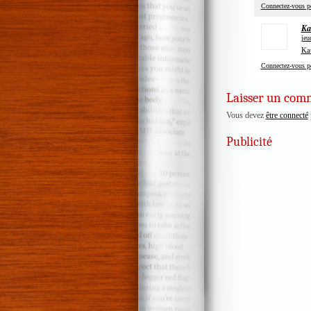
Connectez-vous p
Ka
jeu
Kat
Connectez-vous p
Laisser un com
Vous devez
être connecté
Publicité