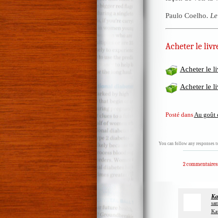
Paulo Coelho.
Le
Acheter le livr
Acheter le 
Acheter le 
Posté dans
Au goût 
You can follow any responses to
2 commentaires
Ka
sam
Kat