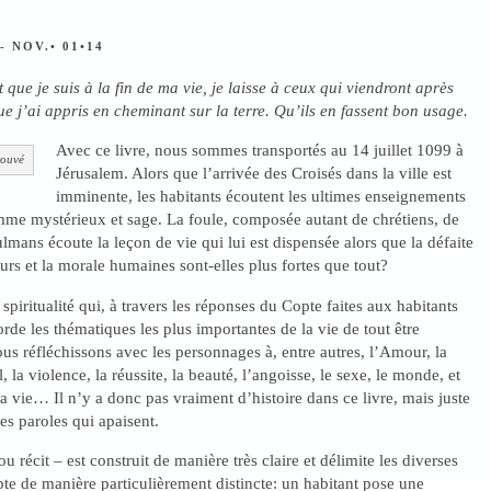
- NOV.• 01•14
 que je suis à la fin de ma vie, je laisse à ceux qui viendront après
e j’ai appris en cheminant sur la terre. Qu’ils en fassent bon usage.
Avec ce livre, nous sommes transportés au 14 juillet 1099 à
rouvé
Jérusalem. Alors que l’arrivée des Croisés dans la ville est
imminente, les habitants écoutent les ultimes enseignements
me mystérieux et sage. La foule, composée autant de chrétiens, de
lmans écoute la leçon de vie qui lui est dispensée alors que la défaite
rs et la morale humaines sont-elles plus fortes que tout?
 spiritualité qui, à travers les réponses du Copte faites aux habitants
rde les thématiques les plus importantes de la vie de tout être
us réfléchissons avec les personnages à, entre autres, l’Amour, la
il, la violence, la réussite, la beauté, l’angoisse, le sexe, le monde, et
a vie… Il n’y a donc pas vraiment d’histoire dans ce livre, mais juste
es paroles qui apaisent.
 récit – est construit de manière très claire et délimite les diverses
te de manière particulièrement distincte: un habitant pose une