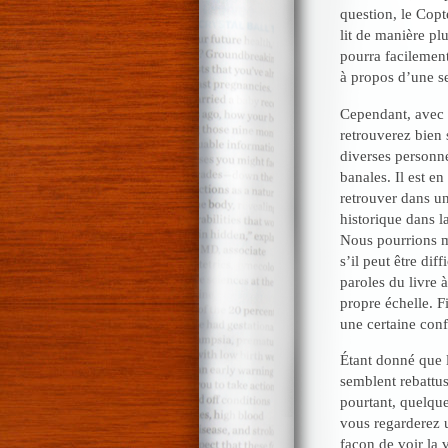
question, le Copt
lit de manière plu
pourra facilement
à propos d’une s
Cependant, avec ce
retrouverez bien 
diverses personne
banales. Il est e
retrouver dans un
historique dans l
Nous pourrions m
s’il peut être di
paroles du livre 
propre échelle. 
une certaine conf
Étant donné que l
semblent rebattus 
pourtant, quelqu
vous regarderez u
façon de voir la 