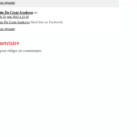
our répondre
tia Da Costa Issakova
dit :
di 25 juin 2015 à 12:18
ia Da Costa Issakova
liked this on Facebook.
our répondre
mentaire
pour rédiger un commentaire.