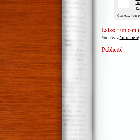
lun
Kat
Connectez-vous p
Laisser un com
Vous devez
être connecté
Publicité