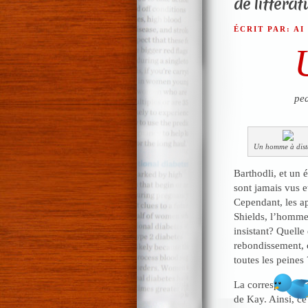
de littérat
ÉCRIT PAR: AI
pea
Un homme à dist
Barthodli, et un 
sont jamais vus et
Cependant, les a
Shields, l’homme 
insistant? Quelle
rebondissement, c
toutes les peines 
La correspondanc
de Kay. Ainsi, ce