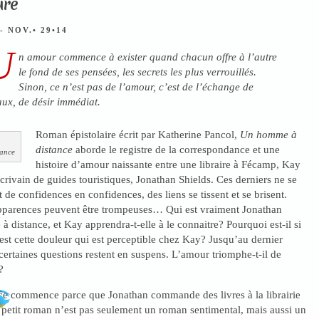
ure
- NOV.• 29•14
U
n amour commence à exister quand chacun offre à l’autre
le fond de ses pensées, les secrets les plus verrouillés.
Sinon, ce n’est pas de l’amour, c’est de l’échange de
ux, de désir immédiat.
Roman épistolaire écrit par Katherine Pancol,
Un homme à
distance
aborde le registre de la correspondance et une
ance
histoire d’amour naissante entre une libraire à Fécamp, Kay
écrivain de guides touristiques, Jonathan Shields. Ces derniers ne se
 de confidences en confidences, des liens se tissent et se brisent.
pparences peuvent être trompeuses… Qui est vraiment Jonathan
à distance, et Kay apprendra-t-elle à le connaitre? Pourquoi est-il si
 est cette douleur qui est perceptible chez Kay? Jusqu’au dernier
ertaines questions restent en suspens. L’amour triomphe-t-il de
?
e commence parce que Jonathan commande des livres à la librairie
 petit roman n’est pas seulement un roman sentimental, mais aussi un