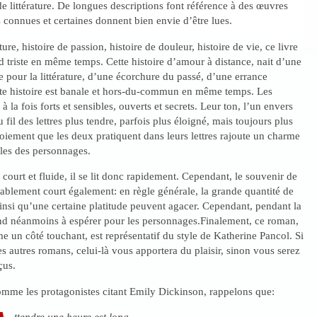
e littérature. De longues descriptions font référence à des œuvres
connues et certaines donnent bien envie d’être lues.
ature, histoire de passion, histoire de douleur, histoire de vie, ce livre
end triste en même temps. Cette histoire d’amour à distance, nait d’une
pour la littérature, d’une écorchure du passé, d’une errance
tte histoire est banale et hors-du-commun en même temps. Les
 la fois forts et sensibles, ouverts et secrets. Leur ton, l’un envers
u fil des lettres plus tendre, parfois plus éloigné, mais toujours plus
iement que les deux pratiquent dans leurs lettres rajoute un charme
les des personnages.
 court et fluide, il se lit donc rapidement. Cependant, le souvenir de
bablement court également: en règle générale, la grande quantité de
nsi qu’une certaine platitude peuvent agacer. Cependant, pendant la
end néanmoins à espérer pour les personnages.Finalement, ce roman,
e un côté touchant, est représentatif du style de Katherine Pancol. Si
s autres romans, celui-là vous apportera du plaisir, sinon vous serez
çus.
omme les protagonistes citant Emily Dickinson, rappelons que:
ttendre une heure est long