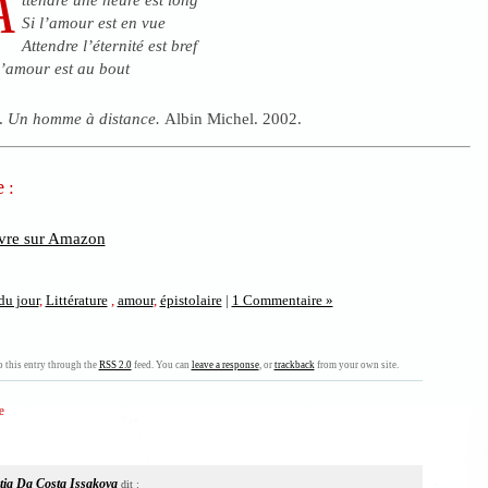
A
Si l’amour est en vue
Attendre l’éternité est bref
l’amour est au bout
.
Un homme à distance.
Albin Michel. 2002.
 :
ivre sur Amazon
du jour
,
Littérature
,
amour
,
épistolaire
|
1 Commentaire »
 this entry through the
RSS 2.0
feed. You can
leave a response
, or
trackback
from your own site.
e
tia Da Costa Issakova
dit :