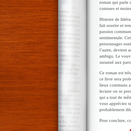
roman qui parle d
connues et moins 
Histoire de littér
fait sourire et r
passion commune 
sentimentale. Ce
personnages sont à
l’autre, devient a
ambigu. Le vouvo
suranné aux paro
Ce roman est très
ce livre sera pro
lieux communs ai
lecture on se pr
qui a tout de mêm
vous appréciez se
probablement dé
Pour conclure, c