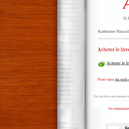
Si 
Katherine Pancol
Acheter le livre
Acheter le l
Posté dans
Au goût 
You can follow any responses to
Un commentair
Ka