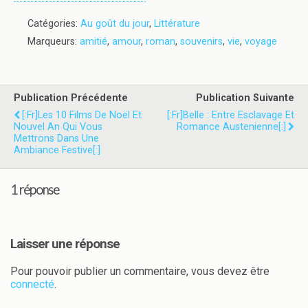
Catégories:
Au goût du jour
,
Littérature
Marqueurs:
amitié
,
amour
,
roman
,
souvenirs
,
vie
,
voyage
Publication Précédente
Publication Suivante
[:fr]Les 10 Films De Noël Et
[:fr]Belle : Entre Esclavage Et
Nouvel An Qui Vous
Romance Austenienne[:]
Mettrons Dans Une
Ambiance Festive[:]
1 réponse
Laisser une réponse
Pour pouvoir publier un commentaire, vous devez être
connecté
.