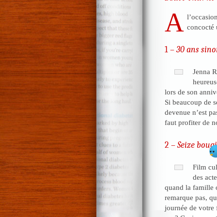
A
l’occasio
concocté u
1 –
30 ans sino
Jenna Ri
heureus
lors de son annive
Si beaucoup de se
devenue n’est pas
faut profiter de n
2 –
Seize boug
Film cu
des act
quand la famille 
remarque pas, qu’
journée de votre 