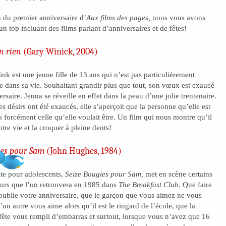
n du premier anniversaire d’
Aux films des pages,
nous vous avons
n top incluant des films parlant d’anniversaires et de fêtes!
n rien
(Gary Winick, 2004)
nk est une jeune fille de 13 ans qui n’est pas particulièrement
e dans sa vie. Souhaitant grandir plus que tout, son vœux est exaucé
rsaire. Jenna se réveille en effet dans la peau d’une jolie trentenaire.
s désirs ont été exaucés, elle s’aperçoit que la personne qu’elle est
 forcément celle qu’elle voulait être. Un film qui nous montre qu’il
otre vie et la croquer à pleine dents!
ies pour Sam
(John Hughes, 1984)
lte pour adolescents,
Seize Bougies pour Sam,
met en scène certains
eurs que l’on retrouvera en 1985 dans
The Breakfast Club.
Que faire
oublie votre anniversaire, que le garçon que vous aimez ne vous
un autre vous aime alors qu’il est le ringard de l’école, que la
fête vous rempli d’embarras et surtout, lorsque vous n’avez que 16