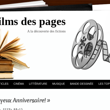
ilms des pages
A la découverte des fictions
TICLES
CINÉMA
LITTÉRATURE
MUSIQUE
BANDE-DESSINÉE
LES TOP
oyeux Anniversaire! »
- JUIN• 08•15