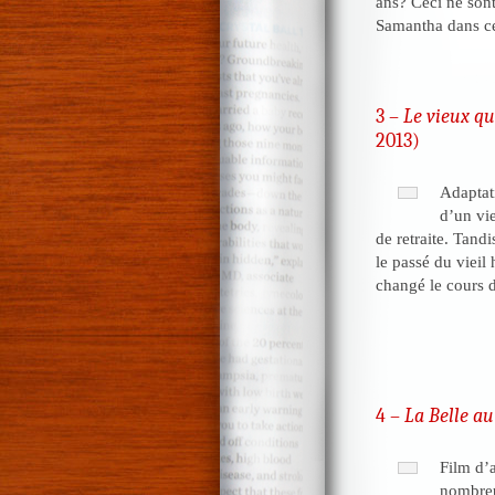
ans? Ceci ne son
Samantha dans ce
3 –
Le vieux qu
2013)
Adaptat
d’un vie
de retraite. Tand
le passé du vieil
changé le cours d
4 –
La Belle a
Film d’
nombreu