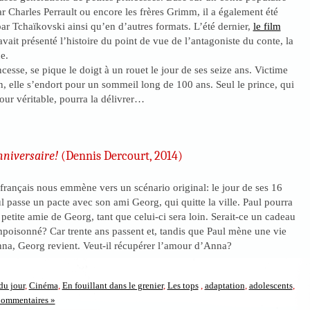
par Charles Perrault ou encore les frères Grimm, il a également été
par Tchaïkovski ainsi qu’en d’autres formats. L’été dernier,
le film
vait présenté l’histoire du point de vue de l’antagoniste du conte, la
e.
cesse, se pique le doigt à un rouet le jour de ses seize ans. Victime
, elle s’endort pour un sommeil long de 100 ans. Seul le prince, qui
ur véritable, pourra la délivrer…
nniversaire!
(Dennis Dercourt, 2014)
français nous emmène vers un scénario original: le jour de ses 16
l passe un pacte avec son ami Georg, qui quitte la ville. Paul pourra
 petite amie de Georg, tant que celui-ci sera loin. Serait-ce un cadeau
poisonné? Car trente ans passent et, tandis que Paul mène une vie
na, Georg revient. Veut-il récupérer l’amour d’Anna?
du jour
,
Cinéma
,
En fouillant dans le grenier
,
Les tops
,
adaptation
,
adolescents
,
ommentaires »