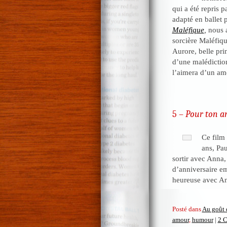
qui a été repris 
adapté en ballet 
Maléfique
,
nous a
sorcière Maléfiqu
Aurore, belle prin
d’une malédiction
l’aimera d’un amo
5 –
Pour ton a
Ce film 
ans, Pau
sortir avec Anna,
d’anniversaire em
heureuse avec An
Posté dans
Au goût 
amour
,
humour
|
2 C