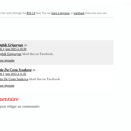
 this entry through the
RSS 2.0
feed. You can
leave a response
, or
trackback
from your own site.
tghik Grigoryan
dit :
di 1 juin 2015 à 10:30
tghik Grigoryan
liked this on Facebook.
our répondre
tia Da Costa Issakova
dit :
di 1 juin 2015 à 11:05
ia Da Costa Issakova
liked this on Facebook.
our répondre
mentaire
pour rédiger un commentaire.