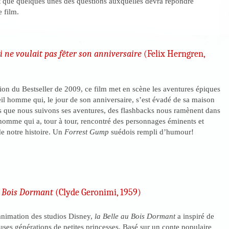
t que quelques unes des questions auxquelles devra répondre
 film.
i ne voulait pas fêter son anniversaire
(Felix Herngren,
ion du Bestseller de 2009, ce film met en scène les aventures épiques
il homme qui, le jour de son anniversaire, s’est évadé de sa maison
is que nous suivons ses aventures, des flashbacks nous ramènent dans
 homme qui a, tour à tour, rencontré des personnages éminents et
e notre histoire. Un
Forrest Gump
suédois rempli d’humour!
u Bois Dormant
(Clyde Geronimi, 1959)
animation des studios Disney,
la Belle au Bois Dormant
a inspiré de
ses générations de petites princesses. Basé sur un conte populaire