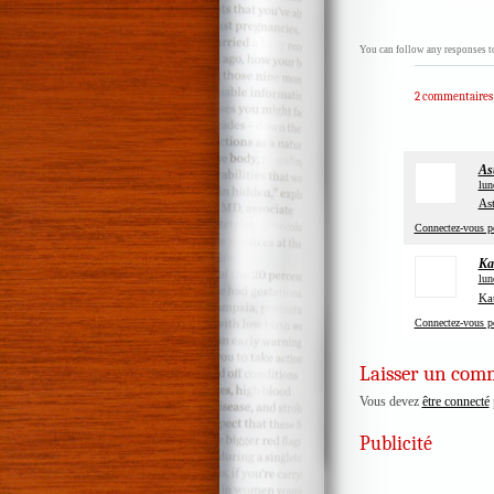
You can follow any responses to
2 commentaires
As
lun
As
Connectez-vous p
Ka
lun
Kat
Connectez-vous p
Laisser un com
Vous devez
être connecté
Publicité