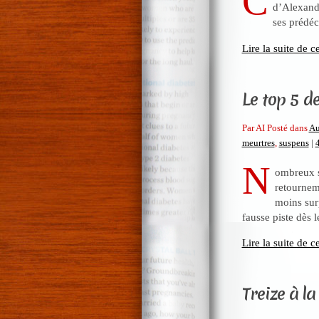
C
d’Alexand
ses prédéc
Lire la suite de ce
Le top 5 de
Par AI Posté dans
Au
meurtres
,
suspens
|
N
ombreux so
retourneme
moins sur
fausse piste dès 
Lire la suite de ce
Treize à la