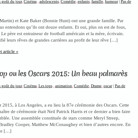
 goût du jour
,
Cinéma
,
adolescents
,
Comédie
,
enfants
,
famille
,
humour
|
Pas de
Martin) et Kate Baker (Bonnie Hunt) ont une grande famille. Par
us entendons qu’ils ont douze enfants. Et oui, plus on est de fous,
! Le père est entraineur de football américain et la mère, écrivain.
rifié leurs rêves de grandes carrières au profit de leur rêve […]
t article »
top ou les Oscars 2015: Un beau palmarès
 goût du jour
,
Cinéma
,
Les tops
,
animation
,
Comédie
,
Drame
,
oscar
|
Pas de
er 2015, à Los Angeles, a eu lieu la 87e cérémonie des Oscars. Cette
aître de cérémonie était Neil Patrick Harris et ce dernier a bien faire
emblée. Une assemblée constituée de stars comme Meryl Streep,
Bradley Cooper, Matthew McConaughey et bien d’autres encore. En
de […]