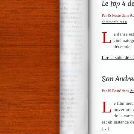
Le top 4 d
Par JS Posté dans
Au
commentaires »
L
a danse es
cinématogr
décennie!
Lire la suite de ce
San Andrea
Par JS Posté dans
Au
L
e film met 
ouverture 
de la cart
est en instance 
[…]