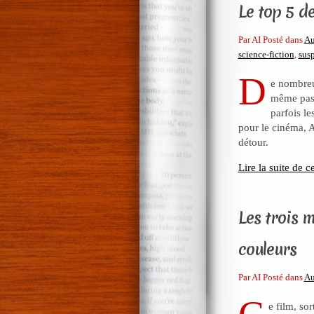
Le top 5 d
Par AI Posté dans
Au
science-fiction
,
sus
D
e nombreu
même pas à
parfois le
pour le cinéma, A
détour.
Lire la suite de ce
Les trois 
couleurs
Par AI Posté dans
Au
e film, so