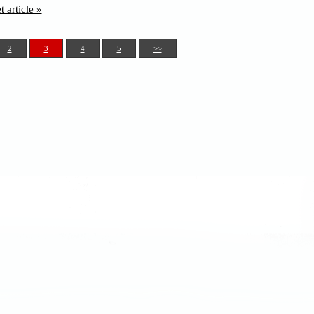
t article »
2
3
4
5
>>