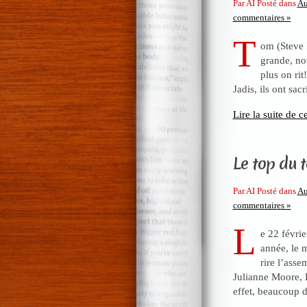
Par AI Posté dans
Au
commentaires »
T
om (Steve 
grande, no
plus on rit
Jadis, ils ont sac
Lire la suite de ce
Le top du 
Par AI Posté dans
Au
commentaires »
L
e 22 févri
année, le m
rire l’ass
Julianne Moore, 
effet, beaucoup 