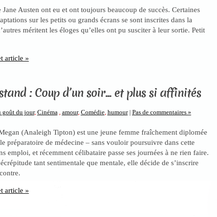
de Jane Austen ont eu et ont toujours beaucoup de succès. Certaines
aptations sur les petits ou grands écrans se sont inscrites dans la
d’autres méritent les éloges qu’elles ont pu susciter à leur sortie. Petit
t article »
tand : Coup d’un soir… et plus si affinités
 goût du jour
,
Cinéma
,
amour
,
Comédie
,
humour
|
Pas de commentaires »
Megan (Analeigh Tipton) est une jeune femme fraîchement diplomée
le préparatoire de médecine – sans vouloir poursuivre dans cette
ns emploi, et récemment célibataire passe ses journées à ne rien faire.
écrépitude tant sentimentale que mentale, elle décide de s’inscrire
contre.
t article »