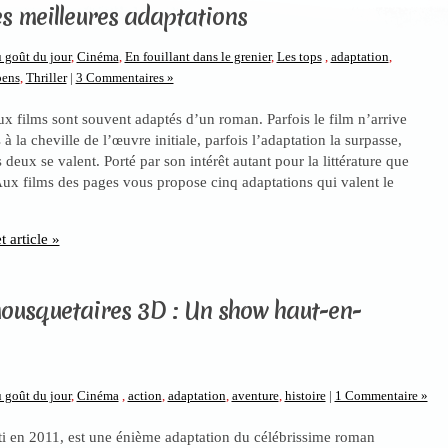
es meilleures adaptations
 goût du jour
,
Cinéma
,
En fouillant dans le grenier
,
Les tops
,
adaptation
,
pens
,
Thriller
|
3 Commentaires »
x films sont souvent adaptés d’un roman. Parfois le film n’arrive
 la cheville de l’œuvre initiale, parfois l’adaptation la surpasse,
s deux se valent. Porté par son intérêt autant pour la littérature que
ux films des pages vous propose cinq adaptations qui valent le
t article »
mousquetaires 3D : Un show haut-en-
 goût du jour
,
Cinéma
,
action
,
adaptation
,
aventure
,
histoire
|
1 Commentaire »
rti en 2011, est une énième adaptation du célébrissime roman