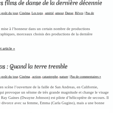
es films de danse de la dernière décennie
 goût du jour
,
Cinéma
,
Les tops
,
amitié
,
amour
,
Danse
,
Rêves
|
Pas de
t mise à l’honneur dans un certain nombre de productions
aphiques, morceaux choisis des productions de la dernière
t article »
s : Quand la terre tremble
 goût du jour
,
Cinéma
,
action
,
catastrophe
,
nature
|
Pas de commentaires »
en scène l’ouverture de la faille de San Andreas, en Californie,
qui provoque un séisme de très grande magnitude et change le visage
e. Ray Gaines (Dwayne Johnson) est pilote d’hélicoptère de secours. Il
de divorce avec sa femme, Emma (Carla Gugino), mais a une bonne