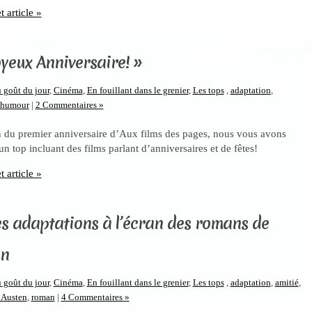
t article »
oyeux Anniversaire! »
 goût du jour
,
Cinéma
,
En fouillant dans le grenier
,
Les tops
,
adaptation
,
humour
|
2 Commentaires »
n du premier anniversaire d’Aux films des pages, nous vous avons
n top incluant des films parlant d’anniversaires et de fêtes!
t article »
es adaptations à l’écran des romans de
en
 goût du jour
,
Cinéma
,
En fouillant dans le grenier
,
Les tops
,
adaptation
,
amitié
,
 Austen
,
roman
|
4 Commentaires »