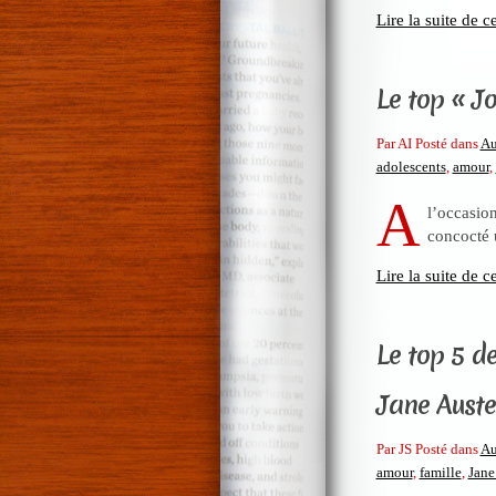
Lire la suite de ce
Le top « J
Par AI Posté dans
Au
adolescents
,
amour
,
A
l’occasio
concocté u
Lire la suite de ce
Le top 5 d
Jane Aust
Par JS Posté dans
Au
amour
,
famille
,
Jane