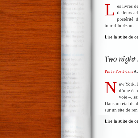
L
es livres 
de leurs ad
postérité, 
tour d’horizon.
Lire la suite de ce
Two night s
Par JS Posté dans
Au
N
ew York. 
d’une éco
voie –, sa
Dans un état de d
sur un site de ren
Lire la suite de ce